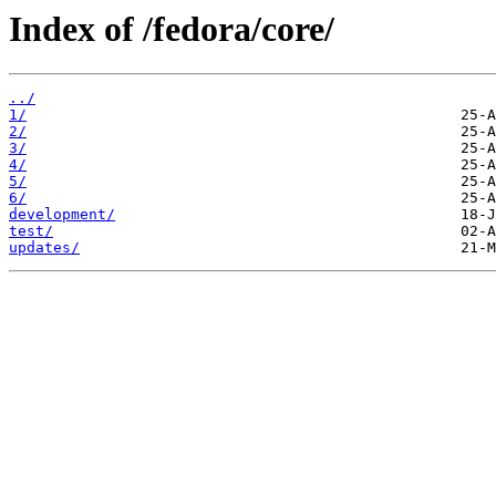
Index of /fedora/core/
../
1/
2/
3/
4/
5/
6/
development/
test/
updates/