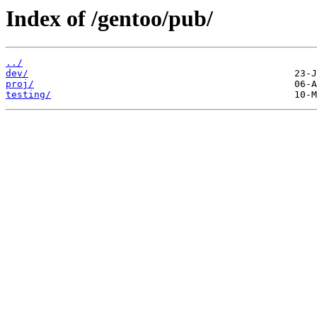
Index of /gentoo/pub/
../
dev/
proj/
testing/