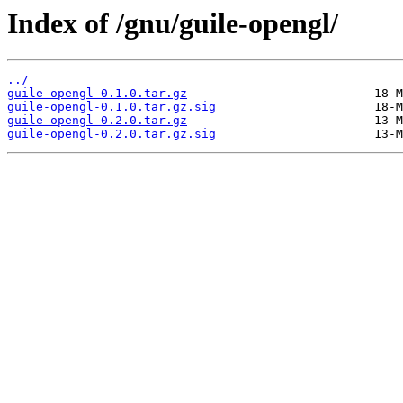
Index of /gnu/guile-opengl/
../
guile-opengl-0.1.0.tar.gz
guile-opengl-0.1.0.tar.gz.sig
guile-opengl-0.2.0.tar.gz
guile-opengl-0.2.0.tar.gz.sig