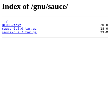
Index of /gnu/sauce/
../
BLURB.text
sauce-0.5.0.tar.gz
sauce-0.7.7.tar.gz