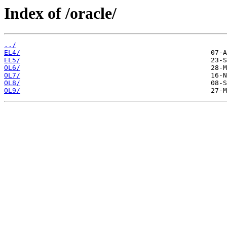
Index of /oracle/
../
EL4/
EL5/
OL6/
OL7/
OL8/
OL9/